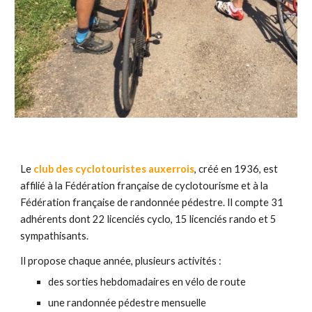
Le
club des cyclotouristes auxerrois
, créé en 1936, est
affilié à la
Fédération française de cyclotourisme
et à la
Fédération française de randonnée pédestre
. Il compte
31
adhérents dont 22 licenciés
cyclo
,
1
5
licenciés rando et
5
sympathisants.
I
l
propose
chaque année,
plusieurs activités :
des
sorties hebdomadaires en vélo de route
une randonnée pédestre mensuelle