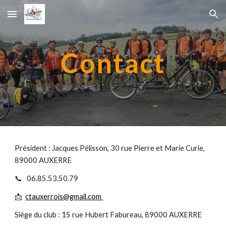
Skip to main content
Skip to navigation
Contact
Président : Jacques Pélisson
,
30 rue Pierre et Marie Curie
,
89000 AUXERRE
📞 06.85.53.50.79
📩
ctauxerrois@gmail.com
Siège du club :
15 rue Hubert Fabureau, 89000 AUXERRE