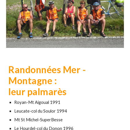
Randonnées Mer -
Montagne :
leur palmarès
Royan-Mt Aigoual 1991
Leucate-col du Soulor 1994
Mt St Michel-SuperBesse
Le Hourdel-col du Donon 1996