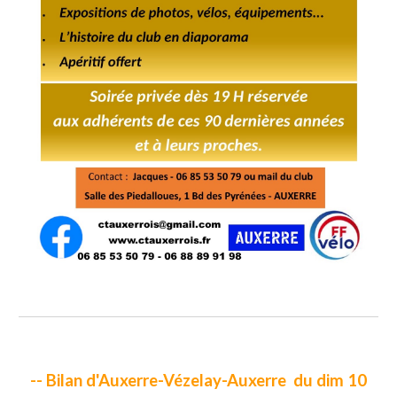
-- Bilan d
'Auxerre-Vézelay-Auxerre du dim 10