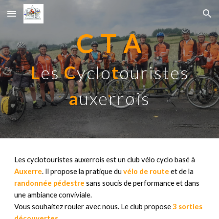
Skip to main content
Skip to navigation
C T A
L
es
C
yclo
t
ouristes
a
uxerrois
Les
cyclotouristes auxerrois est un cl
ub vélo cyclo basé à
Auxerre
. Il propose la pratique du
vélo de route
et de la
randonnée pédestre
sans soucis de performance et dans
une ambiance conviviale.
Vous souhaitez rouler avec nous. Le club propose
3 sorties
découvertes
.