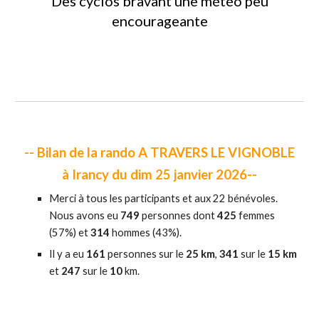
Des cyclos bravant une météo peu
encourageante
-- Bilan de la rando A TRAVERS LE VIGNOBLE
à Irancy du dim 25 janvier 2026--
Merci à tous les participants et aux 22 bénévoles.
Nous avons eu
749
personnes dont
425
femmes
(57%) et
314
hommes (43%).
Il y a eu
161
personnes sur le
25 km
,
341
sur le
15 km
et
247
sur le
10
km.